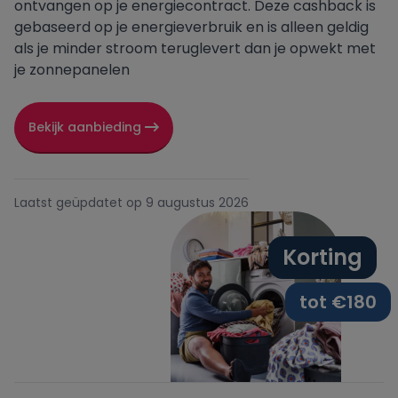
ontvangen op je energiecontract. Deze cashback is
gebaseerd op je energieverbruik en is alleen geldig
Oxxio
als je minder stroom teruglevert dan je opwekt met
je zonnepanelen
Powerpeers
Bekijk aanbieding
Pure Energie
Tibber
Laatst geüpdatet op 9 augustus 2026
UnitedConsumers
Korting
Vandebron
tot €180
Vattenfall