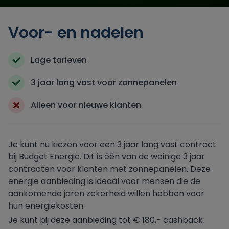
Engie
Voor- en nadelen
Essent
Lage tarieven
Frank Energie
3 jaar lang vast voor zonnepanelen
Alleen voor nieuwe klanten
Gewoon Energie
Greenchoice
Je kunt nu kiezen voor een 3 jaar lang vast contract
bij Budget Energie. Dit is één van de weinige 3 jaar
Innova Energie
contracten voor klanten met zonnepanelen. Deze
energie aanbieding is ideaal voor mensen die de
aankomende jaren zekerheid willen hebben voor
Mega
hun energiekosten.
Je kunt bij deze aanbieding tot € 180,- cashback
NextEnergy