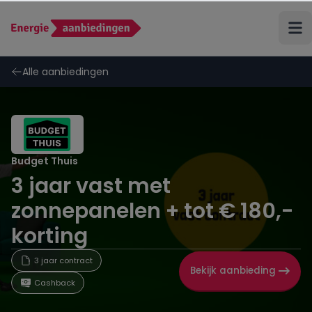
Terug
Alle aanbiedingen
ANWB Energie
Budget Thuis
Budget Thuis
3 jaar vast met
Coolblue Energie
zonnepanelen + tot € 180,-
Delta
korting
Eneco
3 jaar contract
Bekijk aanbieding
Cashback
Energiedirect