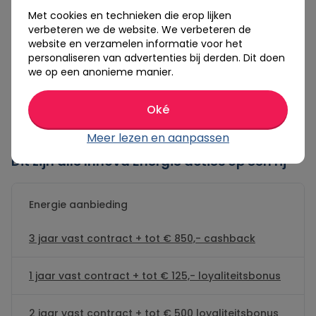
Energie?
Met cookies en technieken die erop lijken
Innova Energie heeft op dit moment 3 acties
verbeteren we de website. We verbeteren de
website en verzamelen informatie voor het
beschikbaar
personaliseren van advertenties bij derden. Dit doen
Hieronder vind je een overzicht van de meest
we op een anonieme manier.
actuele aanbiedingen van Innova. Innova Energie
biedt vrijwel altijd energie aanbiedingen aan met een
Oké
hoge cashback en scherpe tarieven.
Meer lezen en aanpassen
Dit zijn alle Innova Energie acties op een rij
Energie aanbieding
3 jaar vast contract + tot € 850,- cashback
1 jaar vast contract + tot € 125,- loyaliteitsbonus
2 jaar vast contract + tot € 500 loyaliteitsbonus