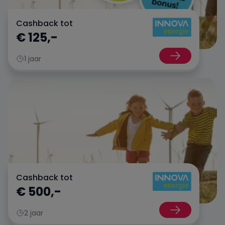
Cashback tot
Oxxio
€ 125,-
Powerpeers
1 jaar
Pure Energie
Tibber
UnitedConsumers
Vandebron
Cashback tot
€ 500,-
Vattenfall
2 jaar