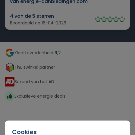
van energie-aanbiedingen.com
4 van de 5 sterren
Beoordeeld op 16-04-2026
Klanttevredenheid
9,2
Thuiswinkel partner
Bekend van het AD
Exclusieve energie deals
Welke energie acties heeft Innova
Cookies