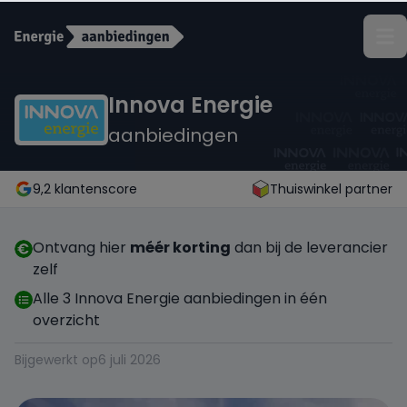
Terug
Innova Energie
aanbiedingen
ANWB Energie
Budget Thuis
9,2 klantenscore
Thuiswinkel partner
Coolblue Energie
Ontvang hier
méér korting
dan bij de leverancier
zelf
Delta
Alle 3 Innova Energie aanbiedingen in één
overzicht
Eneco
Bijgewerkt op
6 juli 2026
Energiedirect