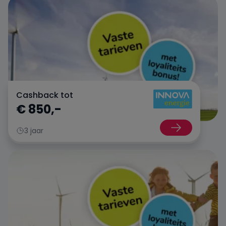
Engie
Essent
Frank Energie
Cashback tot
€ 850,-
Gewoon Energie
3 jaar
Greenchoice
Innova Energie
Mega
NextEnergy