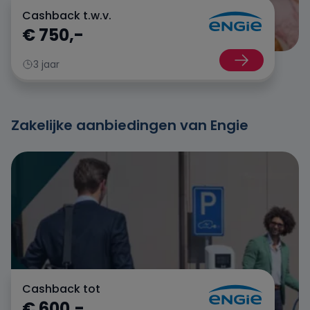
Cashback t.w.v.
€ 750,-
Oxxio
3 jaar
Powerpeers
Pure Energie
Zakelijke aanbiedingen van Engie
Tibber
UnitedConsumers
Vandebron
Vattenfall
Cashback tot
€ 600,-