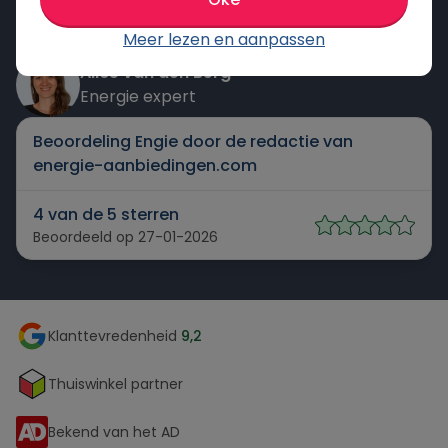
groene stroom."
Meer lezen en aanpassen
Alice van den Berg
Energie expert
Beoordeling Engie door de redactie van
energie-aanbiedingen.com
4 van de 5 sterren
Beoordeeld op 27-01-2026
Klanttevredenheid
9,2
Thuiswinkel partner
Bekend van het AD