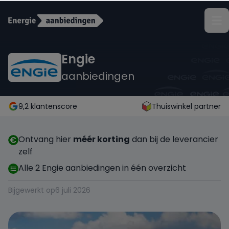
Terug
Engie
aanbiedingen
ANWB Energie
Budget Thuis
9,2 klantenscore
Thuiswinkel partner
Coolblue Energie
Ontvang hier
méér korting
dan bij de leverancier
zelf
Delta
Alle 2 Engie aanbiedingen in één overzicht
Bijgewerkt op
6 juli 2026
Eneco
Energiedirect