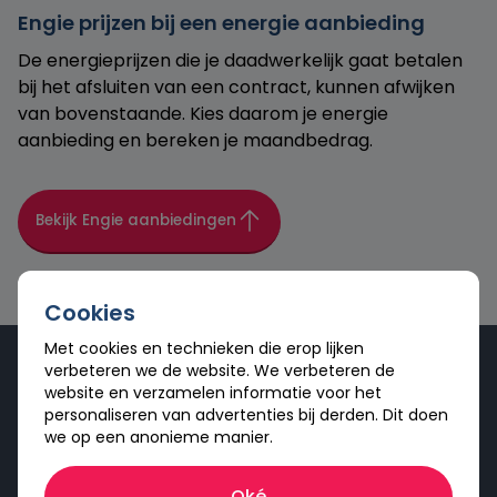
Engie prijzen bij een energie aanbieding
De energieprijzen die je daadwerkelijk gaat betalen
bij het afsluiten van een contract, kunnen afwijken
van bovenstaande. Kies daarom je energie
aanbieding en bereken je maandbedrag.
Bekijk Engie aanbiedingen
Cookies
Met cookies en technieken die erop lijken
verbeteren we de website. We verbeteren de
Ervaring met Engie
website en verzamelen informatie voor het
personaliseren van advertenties bij derden. Dit doen
"ENGIE is hard op weg de CO2-uitstoot omlaag te
we op een anonieme manier.
brengen en haar totale aandeel groene energie te
vergroten. Het mooie is: ENGIE levert uitsluitend
Oké