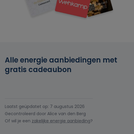
Oxxio
Powerpeers
Pure Energie
Alle energie aanbiedingen met
Tibber
gratis cadeaubon
UnitedConsumers
Vandebron
Laatst geüpdatet op: 7 augustus 2026
Gecontroleerd door Alice van den Berg
Vattenfall
Of wil je een
zakelijke energie aanbieding
?