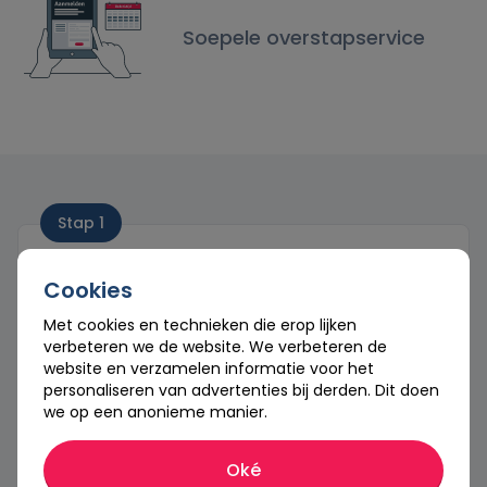
Soepele overstapservice
Stap 1
Check of je contractvrij bent
Cookies
Bekijk de einddatum van je contract. Al een ouder
contract? Vaak kun je maandelijks opzeggen.
Met cookies en technieken die erop lijken
verbeteren we de website. We verbeteren de
website en verzamelen informatie voor het
personaliseren van advertenties bij derden. Dit doen
we op een anonieme manier.
Stap 2
Oké