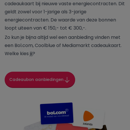
cadeaukaart bij nieuwe vaste energiecontracten. Dit
geldt zowel voor 1-jarige als 3-jarige
Engie
energiecontracten. De waarde van deze bonnen
loopt uiteen van € 150,- tot € 300,-.
Essent
Zo kun je bijna altijd wel een aanbieding vinden met
een Bol.com, Coolblue of Mediamarkt cadeaukaart.
Frank Energie
Welke kies jij?
Gewoon Energie
Greenchoice
Cadeaubon aanbiedingen
Innova Energie
Mega
NextEnergy