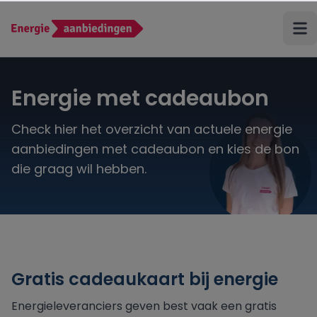
Terug
Energie met cadeaubon
ANWB Energie
Check hier het overzicht van actuele energie
Budget Thuis
aanbiedingen met cadeaubon en kies de bon
die graag wil hebben.
Coolblue Energie
Delta
Eneco
Gratis cadeaukaart bij energie
Energieleveranciers geven best vaak een gratis
Energiedirect