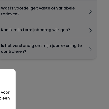
Wat is voordeliger: vaste of variabele
tarieven?
Kan ik mijn termijnbedrag wijzigen?
Is het verstandig om mijn jaarrekening te
controleren?
 voor
p een