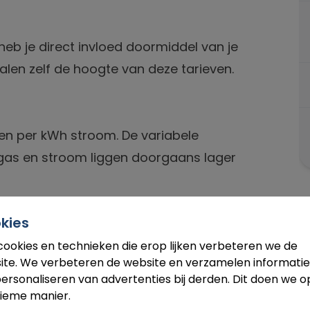
heb je direct invloed doormiddel van je
alen zelf de hoogte van deze tarieven.
s en per kWh stroom. De variabele
r gas en stroom liggen doorgaans lager
kies
n je leverancier, dit kun je zien als een
cookies en technieken die erop lijken verbeteren we de
ite. We verbeteren de website en verzamelen informatie
 gas als stroom een vast bedrag per
ersonaliseren van advertenties bij derden. Dit doen we o
pen per leverancier.
ieme manier.