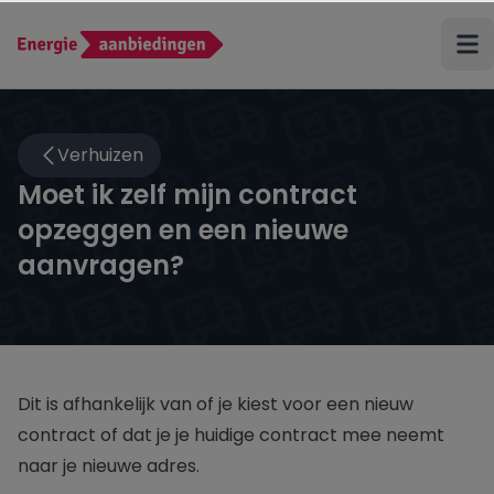
Terug
Verhuizen
ANWB Energie
Moet ik zelf mijn contract
opzeggen en een nieuwe
Budget Thuis
aanvragen?
Coolblue Energie
Delta
Dit is afhankelijk van of je kiest voor een nieuw
Eneco
contract of dat je je huidige contract mee neemt
naar je nieuwe adres.
Energiedirect