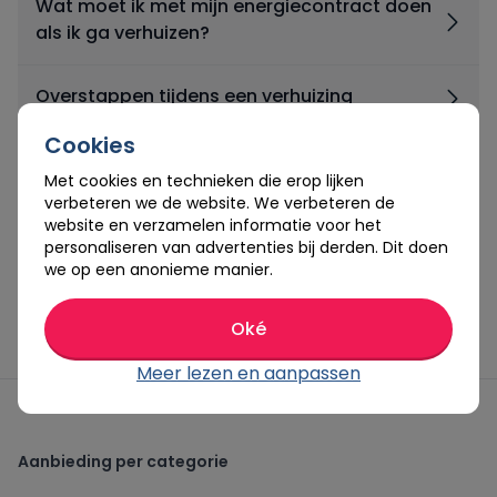
Wat moet ik met mijn energiecontract doen
als ik ga verhuizen?
Oxxio
Overstappen tijdens een verhuizing
Powerpeers
Cookies
Krijg ik een boete als ik verhuis tijdens mijn
Met cookies en technieken die erop lijken
Pure Energie
energiecontract?
verbeteren we de website. We verbeteren de
website en verzamelen informatie voor het
Tibber
personaliseren van advertenties bij derden. Dit doen
Kan ik met stadsverwarming ook
we op een anonieme manier.
overstappen?
UnitedConsumers
Oké
Vandebron
Meer lezen en aanpassen
Vattenfall
Aanbieding per categorie