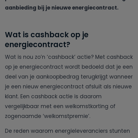
aanbieding bij je nieuwe energiecontract.
Oxxio
Wat is cashback op je
Powerpeers
energiecontract?
Pure Energie
Wat is nou zo’n ‘cashback’ actie? Met cashback
op je energiecontract wordt bedoeld dat je een
Tibber
deel van je aankoopbedrag terugkrijgt wanneer
UnitedConsumers
je een nieuw energiecontract afsluit als nieuwe
klant. Een cashback actie is daarom
Vandebron
vergelijkbaar met een welkomstkorting of
zogenaamde ‘welkomstpremie’.
Vattenfall
De reden waarom energieleveranciers stunten