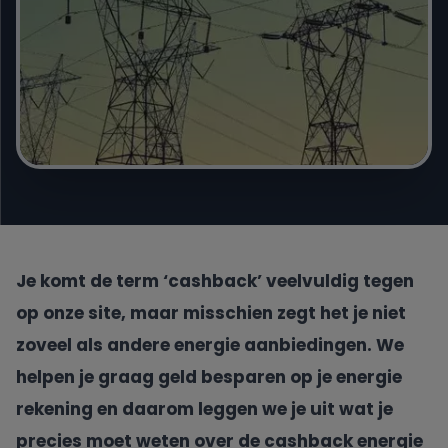
Engie
Essent
Frank Energie
Gewoon Energie
Greenchoice
Je komt de term ‘cashback’ veelvuldig tegen
op onze site, maar misschien zegt het je niet
Innova Energie
zoveel als andere energie aanbiedingen. We
helpen je graag geld besparen op je energie
Mega
rekening en daarom leggen we je uit wat je
precies moet weten over de cashback energie
NextEnergy