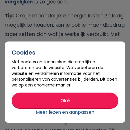
vergelijken
is zo gedaan.
Tip:
Om je maandelijkse energie lasten zo laag
mogelijk te houden, kun je ook je maandbedrag
lager zetten dan wat je werkelijk verbruikt. Met
de cashback korting verreken je dan aan het
Cookies
einde van het jaar de te weinig betaalde
energie kosten.
Met cookies en technieken die erop lijken
verbeteren we de website. We verbeteren de
website en verzamelen informatie voor het
personaliseren van advertenties bij derden. Dit doen
we op een anonieme manier.
Hoe wordt je cashback
Oké
uitbetaald?
Meer lezen en aanpassen
Hoe de cashback korting wordt verrekend