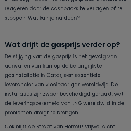
reageren door de cashbacks te verlagen of te
Oxxio
stoppen. Wat kun je nu doen?
Powerpeers
Wat drijft de gasprijs verder op?
Pure Energie
De stijging van de gasprijs is het gevolg van
Tibber
aanvallen van Iran op de belangrijkste
gasinstallatie in Qatar, een essentiële
UnitedConsumers
leverancier van vloeibaar gas wereldwijd. De
installaties zijn zwaar beschadigd geraakt, wat
Vandebron
de leveringszekerheid van LNG wereldwijd in de
problemen dreigt te brengen.
Vattenfall
Ook blijft de Straat van Hormuz vrijwel dicht