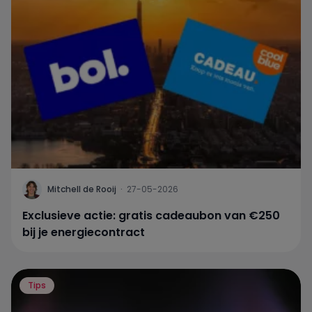
Mitchell de Rooij
·
27-05-2026
Exclusieve actie: gratis cadeaubon van €250
bij je energiecontract
Tips