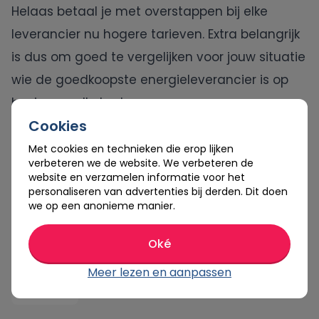
Helaas betaal je met overstappen bij elke
leverancier nu hogere tarieven. Extra belangrijk
is dus om goed te vergelijken voor jouw situatie
wie de goedkoopste energieleverancier is op
basis van alle kosten.
Cookies
Het verschil tussen de goedkoopste- en
Met cookies en technieken die erop lijken
duurste leverancier met een vast contract bij
verbeteren we de website. We verbeteren de
website en verzamelen informatie voor het
een gasverbruik van 1000 m3 is vandaag
personaliseren van advertenties bij derden. Dit doen
opgelopen naar € 565,- per jaar.
we op een anonieme manier.
Vergelijk energie aanbiedingen
Oké
Meer lezen en aanpassen
Cashback