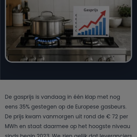
Engie
Essent
Frank Energie
Gewoon Energie
Greenchoice
De gasprijs is vandaag in één klap met nog
Innova Energie
eens 35% gestegen op de Europese gasbeurs.
De prijs kwam vanmorgen uit rond de € 72 per
Mega
MWh en staat daarmee op het hoogste niveau
NextEnergy
sinds begin 2023. We zien gelijk dat leveranciers