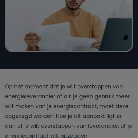
Engie
Essent
Frank Energie
Gewoon Energie
Greenchoice
Op het moment dat je wilt overstappen van
energieleverancier of als je geen gebruik meer
Innova Energie
wilt maken van je energiecontract, moet deze
opgezegd worden. Hoe je dit aanpakt ligt er
Mega
aan of je wilt overstappen van leverancier, of je
energiecontract wilt opzeggen.
NextEnergy