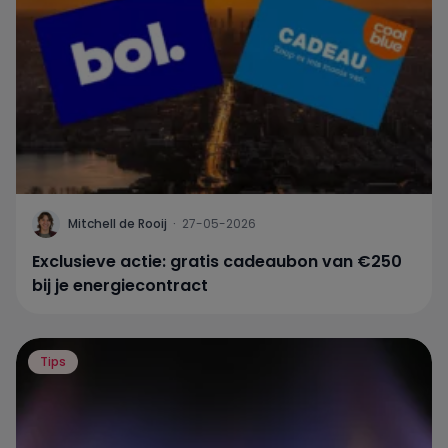
Mitchell de Rooij
·
27-05-2026
Exclusieve actie: gratis cadeaubon van €250
bij je energiecontract
Tips