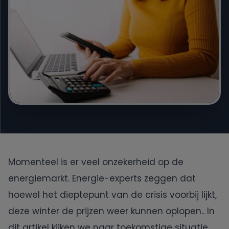
Engie
Essent
Frank Energie
Gewoon Energie
Greenchoice
Momenteel is er veel onzekerheid op de
Innova Energie
energiemarkt. Energie-experts
zeggen dat
hoewel het dieptepunt van de crisis voorbij lijkt,
Mega
deze winter de prijzen weer kunnen oplopen.
. In
NextEnergy
dit artikel kijken we naar toekomstige situatie