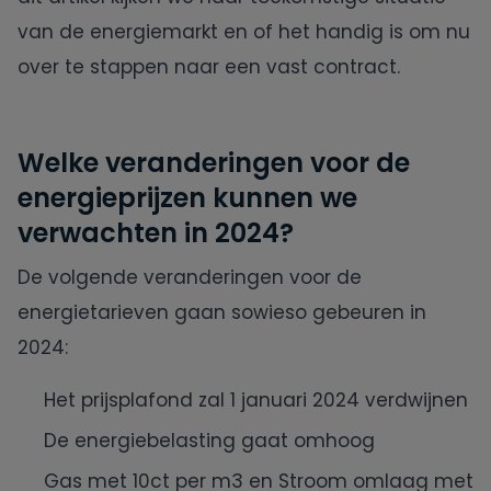
van de energiemarkt en of het handig is om nu
Oxxio
over te stappen naar een vast contract.
Powerpeers
Welke veranderingen voor de
Pure Energie
energieprijzen kunnen we
verwachten in 2024?
Tibber
De volgende veranderingen voor de
UnitedConsumers
energietarieven gaan sowieso gebeuren in
2024:
Vandebron
Het prijsplafond zal 1 januari 2024 verdwijnen
Vattenfall
De energiebelasting gaat omhoog
Gas met 10ct per m3 en Stroom omlaag met