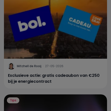
Mitchell de Rooij
·
27-05-2026
Exclusieve actie: gratis cadeaubon van €250
bij je energiecontract
Tips