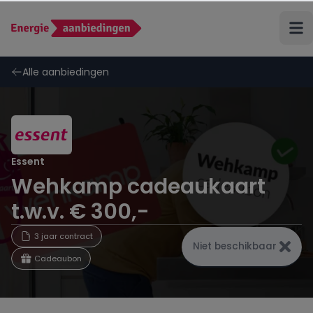
Terug
Alle aanbiedingen
ANWB Energie
Budget Thuis
Essent
Wehkamp cadeaukaart
Coolblue Energie
t.w.v. € 300,-
Delta
3 jaar contract
Niet beschikbaar
Cadeaubon
Eneco
Energiedirect