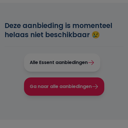
Engie
Deze aanbieding is momenteel
Essent
helaas niet beschikbaar 😢
Frank Energie
Gewoon Energie
Alle Essent aanbiedingen
Greenchoice
Ga naar alle aanbiedingen
Innova Energie
Mega
NextEnergy