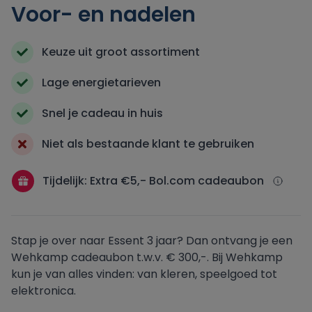
Voor- en nadelen
Oxxio
Keuze uit groot assortiment
Powerpeers
Lage energietarieven
Snel je cadeau in huis
Pure Energie
Niet als bestaande klant te gebruiken
Tibber
Tijdelijk: Extra €5,- Bol.com cadeaubon
UnitedConsumers
Vandebron
Stap je over naar Essent 3 jaar? Dan ontvang je een
Wehkamp cadeaubon t.w.v. € 300,-. Bij Wehkamp
Vattenfall
kun je van alles vinden: van kleren, speelgoed tot
elektronica.