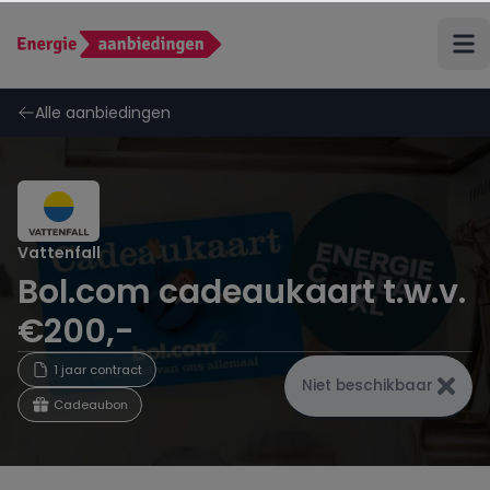
Terug
Alle aanbiedingen
ANWB Energie
Budget Thuis
Vattenfall
Bol.com cadeaukaart t.w.v.
Coolblue Energie
€200,-
Delta
1 jaar contract
Niet beschikbaar
Cadeaubon
Eneco
Energiedirect