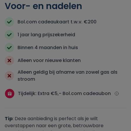
Voor- en nadelen
Oxxio
Bol.com cadeaukaart t.w.v. €200
Powerpeers
1 jaar lang prijszekerheid
Binnen 4 maanden in huis
Pure Energie
Alleen voor nieuwe klanten
Tibber
Alleen geldig bij afname van zowel gas als
stroom
UnitedConsumers
Tijdelijk: Extra €5,- Bol.com cadeaubon
Vandebron
Vattenfall
Tip
: Deze aanbieding is perfect als je wilt
overstappen naar een grote, betrouwbare