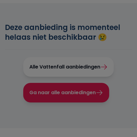
Engie
Deze aanbieding is momenteel
Essent
helaas niet beschikbaar 😢
Frank Energie
Gewoon Energie
Alle Vattenfall aanbiedingen
Greenchoice
Ga naar alle aanbiedingen
Innova Energie
Mega
NextEnergy