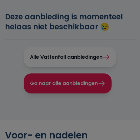
Engie
Deze aanbieding is momenteel
helaas niet beschikbaar 😢
Essent
Frank Energie
Alle Vattenfall aanbiedingen
Gewoon Energie
Ga naar alle aanbiedingen
Greenchoice
Innova Energie
Mega
Voor- en nadelen
NextEnergy