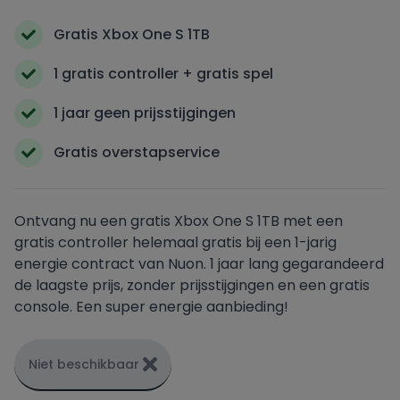
Gratis Xbox One S 1TB
Oxxio
1 gratis controller + gratis spel
Powerpeers
1 jaar geen prijsstijgingen
Pure Energie
Gratis overstapservice
Tibber
Ontvang nu een gratis Xbox One S 1TB met een
gratis controller helemaal gratis bij een 1-jarig
UnitedConsumers
energie contract van Nuon. 1 jaar lang gegarandeerd
de laagste prijs, zonder prijsstijgingen en een gratis
Vandebron
console. Een super energie aanbieding!
Vattenfall
Niet beschikbaar