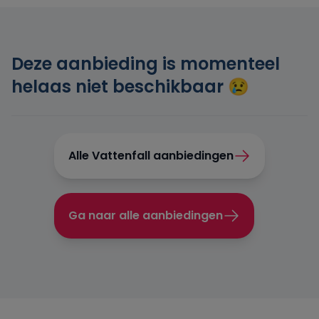
Engie
Deze aanbieding is momenteel
Essent
helaas niet beschikbaar 😢
Frank Energie
Gewoon Energie
Alle Vattenfall aanbiedingen
Greenchoice
Ga naar alle aanbiedingen
Innova Energie
Mega
NextEnergy