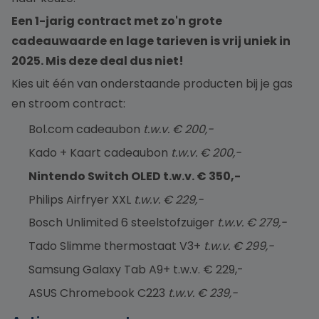
Een 1-jarig contract met zo'n grote
cadeauwaarde en lage tarieven is vrij uniek in
2025. Mis deze deal dus niet!
Kies uit één van onderstaande producten bij je gas
en stroom contract:
Bol.com cadeaubon
t.w.v. € 200,-
Kado + Kaart cadeaubon
t.w.v. € 200,-
Nintendo Switch OLED t.w.v. € 350,-
Philips Airfryer XXL
t.w.v. € 229,-
Bosch Unlimited 6 steelstofzuiger
t.w.v. € 279,-
Tado Slimme thermostaat V3+
t.w.v. € 299,-
Samsung Galaxy Tab A9+ t.w.v. € 229,-
ASUS Chromebook C223
t.w.v. € 239,-