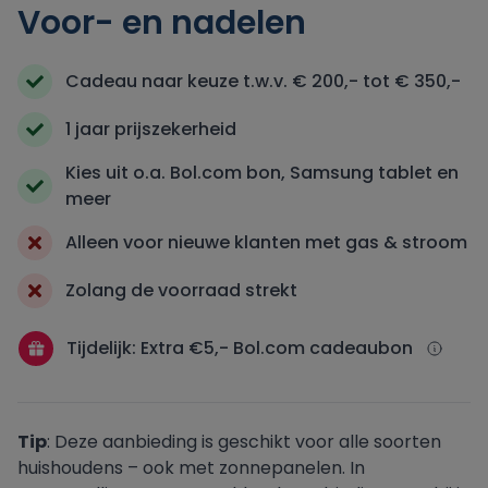
Voor- en nadelen
Oxxio
Cadeau naar keuze t.w.v. € 200,- tot € 350,-
Powerpeers
1 jaar prijszekerheid
Kies uit o.a. Bol.com bon, Samsung tablet en
Pure Energie
meer
Tibber
Alleen voor nieuwe klanten met gas & stroom
Zolang de voorraad strekt
UnitedConsumers
Tijdelijk: Extra €5,- Bol.com cadeaubon
Vandebron
Vattenfall
Tip
: Deze aanbieding is geschikt voor alle soorten
huishoudens – ook met zonnepanelen. In