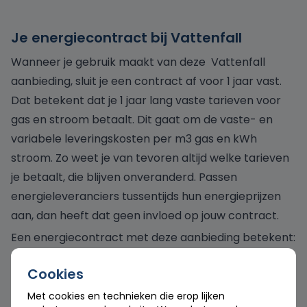
Je energiecontract bij Vattenfall
Wanneer je gebruik maakt van deze Vattenfall
aanbieding, sluit je een contract af voor 1 jaar vast.
Dat betekent dat je 1 jaar lang vaste tarieven voor
gas en stroom betaalt. Dit gaat om de vaste- en
variabele leveringskosten per m3 gas en kWh
stroom. Zo weet je van tevoren altijd welke tarieven
je betaalt, die blijven onveranderd. Passen
energieleveranciers tussentijds hun energieprijzen
aan, dan heeft dat geen invloed op jouw contract.
Een energiecontract met deze aanbieding betekent:
Dat je 1 jaar lang dezelfde lage tarieven betaalt
Cookies
Je na de einddatum je contract maandelijks kunt
Met cookies en technieken die erop lijken
opzeggen