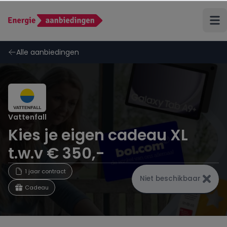
Terug
Alle aanbiedingen
ANWB Energie
Budget Thuis
Vattenfall
Kies je eigen cadeau XL
Coolblue Energie
t.w.v € 350,-
Delta
1 jaar contract
Niet beschikbaar
Cadeau
Eneco
Energiedirect