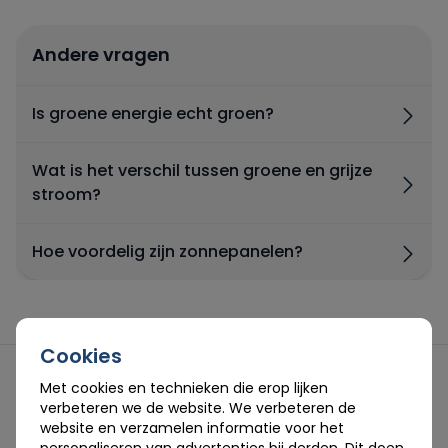
Engie
Andere vragen
Essent
Is groene energie echt groen?
Frank Energie
Wat is het verschil tussen groene en grijze
stroom?
Gewoon Energie
Hoe voordelig zijn zonnepanelen?
Greenchoice
Innova Energie
Cookies
Mega
Met cookies en technieken die erop lijken
verbeteren we de website. We verbeteren de
Aanbieding per categorie
website en verzamelen informatie voor het
NextEnergy