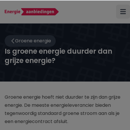
Terug
Groene energie
ANWB Energie
Is groene energie duurder dan
grijze energie?
Budget Thuis
Coolblue Energie
Delta
Groene energie hoeft niet duurder te zijn dan grijze
energie. De meeste energieleverancier bieden
Eneco
tegenwoordig standaard groene stroom aan als je
een energiecontract afsluit.
Energiedirect