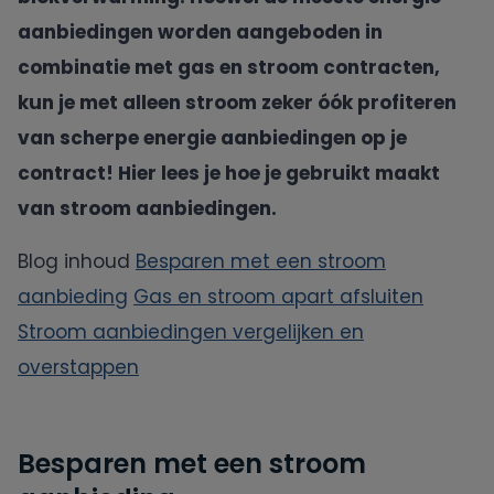
aanbiedingen worden aangeboden in
Oxxio
combinatie met gas en stroom contracten,
kun je met alleen stroom zeker óók profiteren
Powerpeers
van scherpe energie aanbiedingen op je
contract! Hier lees je hoe je gebruikt maakt
Pure Energie
van stroom aanbiedingen.
Tibber
Blog inhoud
Besparen met een stroom
aanbieding
Gas en stroom apart afsluiten
UnitedConsumers
Stroom aanbiedingen vergelijken en
overstappen
Vandebron
Vattenfall
Besparen met een stroom