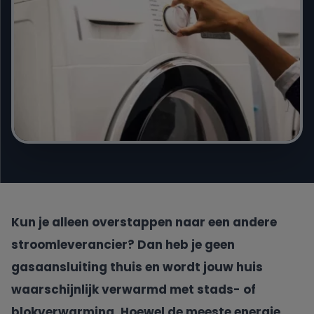
Engie
Essent
Frank Energie
Gewoon Energie
Greenchoice
Kun je alleen overstappen naar een andere
Innova Energie
stroomleverancier? Dan heb je geen
gasaansluiting thuis en wordt jouw huis
Mega
waarschijnlijk verwarmd met stads- of
NextEnergy
blokverwarming. Hoewel de meeste energie