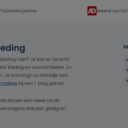
Thuiswinkel partner
Bekend van het
ieding
M
webshop niet? Je kan er terecht
tot kleding en woonartikelen. En
er. Je ontvangt nu namelijk een
tcadeau
bij een 1-jarig gas en
ode binnen een week na de
vervolgens drie jaar geldig en