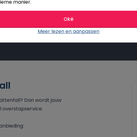
ieme manier.
ante actie wanneer je binnenkort nog niets wil
t kunt besteden.”"
Oké
Meer lezen en aanpassen
all
Vattenfall? Dan wordt jouw
l overstapservice.
anbieding: