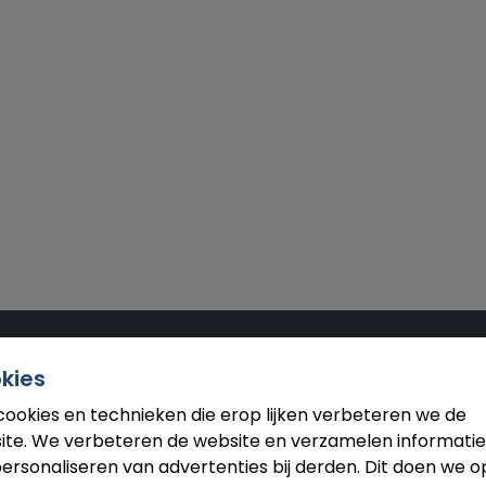
kies
enfall heb je de hoogste cadeaubonwaarde te pakken
cookies en technieken die erop lijken verbeteren we de
ie met maar een 1-jarig contract met lage
ite. We verbeteren de website en verzamelen informatie
 te besteden, daar kun je wat mee. Of je nu in één
ersonaliseren van advertenties bij derden. Dit doen we o
r wat kleiners.Goed om te weten is dat de cadeaubon 3