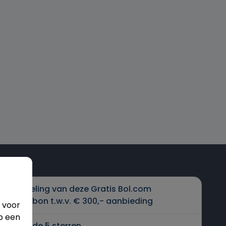
Beoordeling van deze Gratis Bol.com
cadeaubon t.w.v. € 300,- aanbieding
 voor
p een
4.5 van de 5 sterren