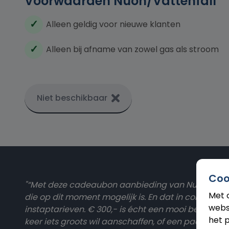
Voorwaarden Nuon/Vattenfall
Alleen geldig voor nieuwe klanten
Alleen bij afname van zowel gas als stroom
Niet beschikbaar
Coo
"“Met deze cadeaubon aanbieding van Nuon/Vatt
Met 
die op dit moment mogelijk is. En dat in combinat
webs
instaptarieven. € 300,- is écht een mooi bedrag om
het p
keer iets groots wil aanschaffen, of een paar kee