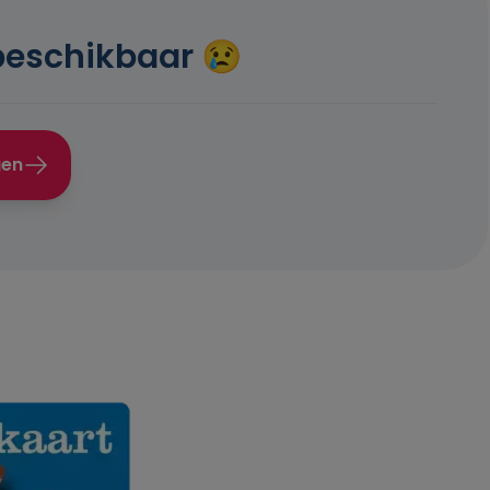
beschikbaar 😢
gen