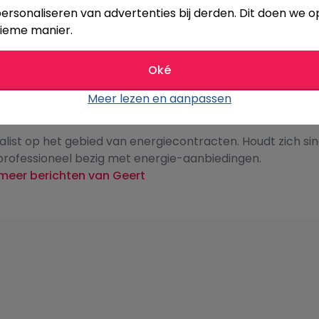
ersonaliseren van advertenties bij derden. Dit doen we o
ieme manier.
Oké
Meer lezen en aanpassen
REVEN DOOR
t Wirken
alist op het gebied van energiecontracten. Houdt zich si
professioneel bezig met energie-aanbiedingen.
meer berichten van Geert