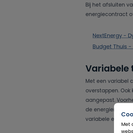
Bij het afsluiten 
energiecontract o
NextEnergy - D
Budget Thuis -
Variabele 
Met een variabel c
overstappen. Ook 
aangepast. Voorhe
de energiemarkt ka
Coo
variabele energi
Met 
webs