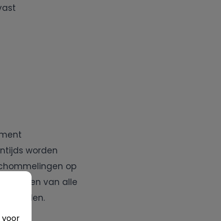
vast
oment
ntijds worden
e schommelingen op
 tarieven van alle
angeboden.
 voor