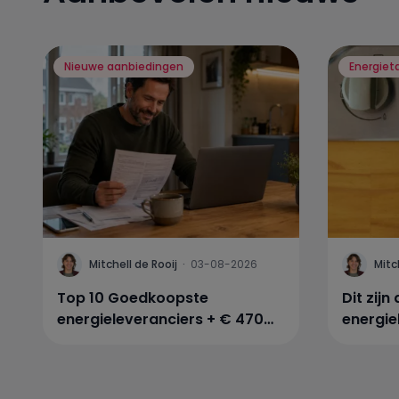
Nieuwe aanbiedingen
Energiet
Mitchell de Rooij
·
03-08-2026
Mitc
Top 10 Goedkoopste
Dit zij
energieleveranciers + € 470
energie
korting
laagste