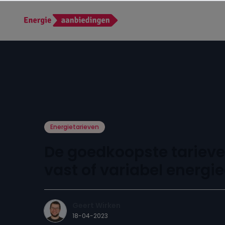
Energietarieven
De goedkoopste tarieve
vast of variabel energi
Geert Wirken
18-04-2023