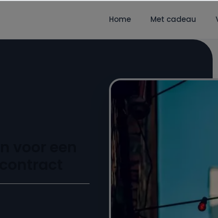
Home
Met cadeau
n voor een
econtract