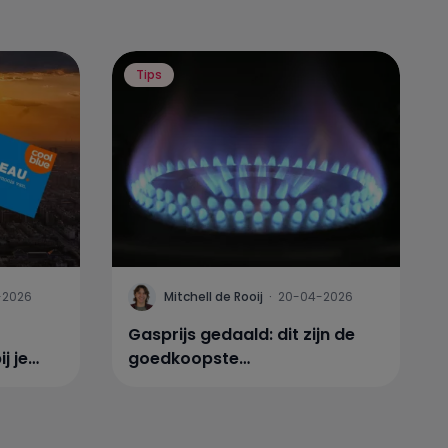
Tips
-2026
Mitchell de Rooij
·
20-04-2026
Gasprijs gedaald: dit zijn de
j je
goedkoopste
energiecontracten in april