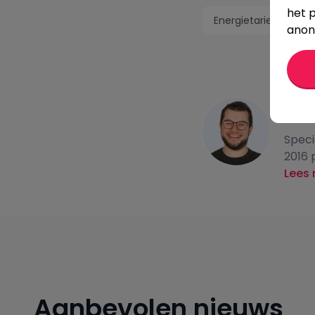
het p
Energietarieven
anon
GESCH
Geer
Speci
2016 
Lees 
Aanbevolen nieuws