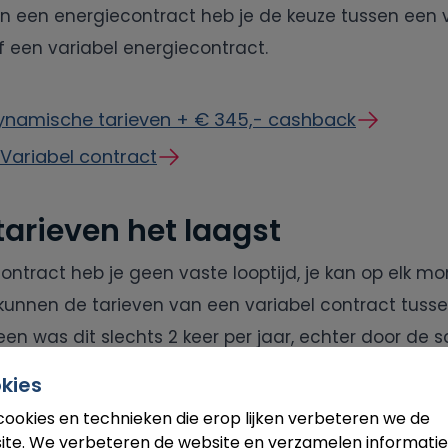
van een energiecontract heb je de keuze tussen een 
f een variabel energiecontract.
ynamische tarieven + € 345,- cashback
 Variabel contract
tarieven het laagst
ontract heb je geen vaste looptijd, je kan op elk m
kunnen de tarieven van een variabel contract tusse
en was dit slechts 2 keer per jaar, echter door d
n dit vaker voorkomen. Hieronder vind je de huidige
kies
econtracten die op energie aanbiedingen worden a
cookies en technieken die erop lijken verbeteren we de
ite. We verbeteren de website en verzamelen informatie