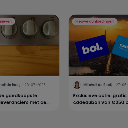
arieven
Nieuwe aanbiedingen
hell de Rooij
·
28-07-2026
Mitchell de Rooij
·
27-05
n de goedkoopste
Exclusieve actie: gratis
leveranciers met de
cadeaubon van €250 bi
 gasprijs
energiecontract