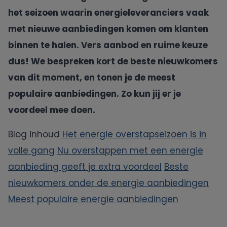
het seizoen waarin energieleveranciers vaak
Oxxio
met nieuwe aanbiedingen komen om klanten
binnen te halen. Vers aanbod en ruime keuze
Powerpeers
dus! We bespreken kort de beste nieuwkomers
van dit moment, en tonen je de meest
Pure Energie
populaire aanbiedingen. Zo kun jij er je
voordeel mee doen.
Tibber
Blog inhoud
Het energie overstapseizoen is in
UnitedConsumers
volle gang
Nu overstappen met een energie
aanbieding geeft je extra voordeel
Beste
Vandebron
nieuwkomers onder de energie aanbiedingen
Meest populaire energie aanbiedingen
Vattenfall