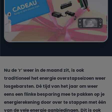
Engie
Essent
Frank Energie
Gewoon Energie
Greenchoice
Nu de ‘r’ weer in de maand zit, is ook
traditioneel het energie overstapseizoen weer
Innova Energie
losgebarsten. Dé tijd van het jaar om weer
eens een flinke besparing mee te pakken op je
Mega
energierekening door over te stappen met één
van de vele energie aanbiedingen. Dit is ook
NextEnergy