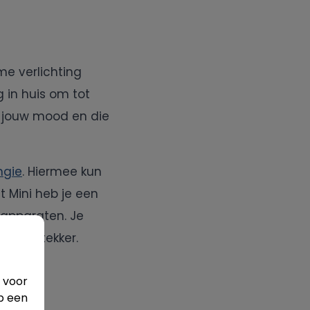
me verlichting
ng in huis om tot
 jouw mood en die
ngie
. Hiermee kun
 Mini heb je een
 apparaten. Je
imme stekker.
 voor
p een