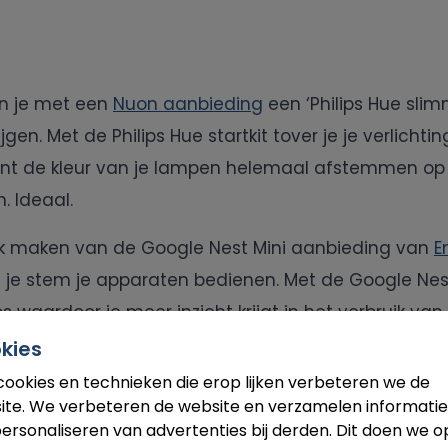
n je met een
Nuon aanbieding
een ‘Philips Hue slim
ijgen. Met de Philips Hue startkit tover je je verlichti
unt de kleur van je lampen helemaal afstemmen op
. Ideaal.
ik maken van de Google Nest Mini aanbieding van
E
t je stem je apparaten bedienen. Met de Google Nest
 waardoor je meer inzicht krijgt in het verbruik van
 van afstand aan of uitzetten met behulp van de sl
kies
cookies en technieken die erop lijken verbeteren we de
ite. We verbeteren de website en verzamelen informatie
ersonaliseren van advertenties bij derden. Dit doen we o