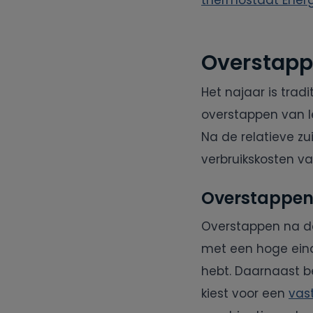
thermostaat
Ener
Overstappe
Het najaar is trad
overstappen van l
Na de relatieve 
verbruikskosten v
Overstappen
Overstappen na d
met een hoge eind
hebt. Daarnaast b
kiest voor een
vas