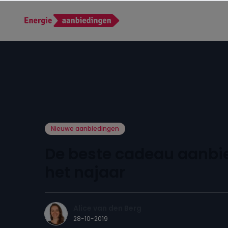
Nieuwe aanbiedingen
De beste cadeau aanbi
het najaar
Alice van den Berg
28-10-2019