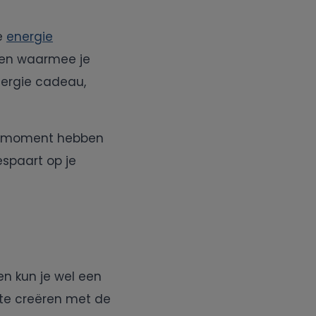
de
energie
gen waarmee je
nergie cadeau,
it moment hebben
espaart op je
en kun je wel een
s te creëren met de