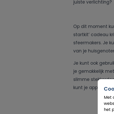
juiste verlichting?
Op dit moment ku
startkit’ cadeau kr
sfeermakers. Je k
van je huisgenoten
Je kunt ook gebru
je gemakkelijk me
slimme stekkerdoos
kunt je apparaten
Coo
Met 
webs
het p