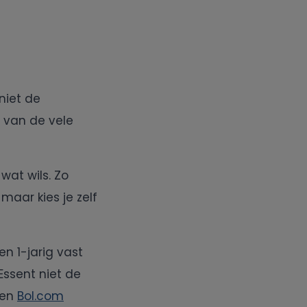
niet de
 van de vele
wat wils. Zo
 maar kies je zelf
n 1-jarig vast
 Essent niet de
een
Bol.com