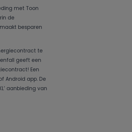
ieding met Toon
rin de
it maakt besparen
nergiecontract te
enfall geeft een
iecontract! Een
of Android app. De
XL’ aanbieding van