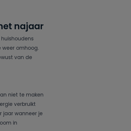
het najaar
te huishoudens
de weer omhoog.
ewust van de
an niet te maken
rgie verbruikt
r jaar wanneer je
room in