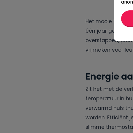
anon
Het mooie is bove
één jaar geldt. Da
overstappen, profi
vrijmaken voor leu
Energie a
Zit het met de ve
temperatuur in hui
verwarmd huis thui
worden. Efficiënt 
slimme thermostaa