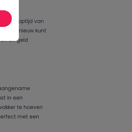
ract looptijd van
ent en opnieuw kunt
ren en geld
n aangename
ast in een
 wakker te hoeven
 perfect met een