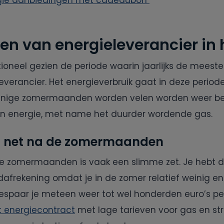
gie aanbiedingen met cadeaubon
n van energieleverancier in 
itioneel gezien de periode waarin jaarlijks de mees
everancier. Het energieverbruik gaat in deze perio
zuinige zomermaanden worden velen worden weer b
an energie, met name het duurder wordende gas.
 net na de zomermaanden
e zomermaanden is vaak een slimme zet. Je hebt d
afrekening omdat je in de zomer relatief weinig ene
espaar je meteen weer tot wel honderden euro’s pe
t energiecontract
met lage tarieven voor gas en st