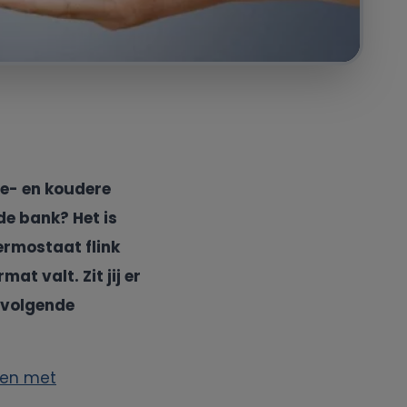
ge- en koudere
 de bank? Het is
ermostaat flink
at valt. Zit jij er
e volgende
gen met