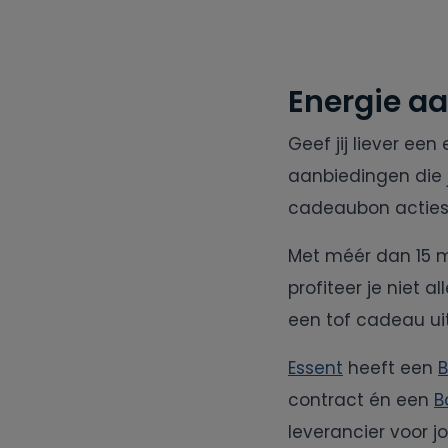
Energie a
Geef jij liever ee
aanbiedingen die 
cadeaubon acties
Met méér dan 15 mi
profiteer je niet a
een tof cadeau uit
Essent
heeft een
B
contract én een
B
leverancier voor j