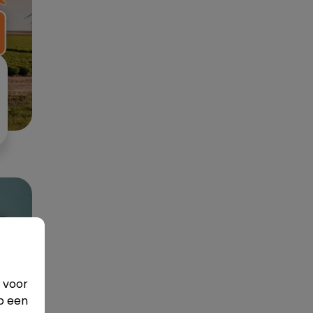
 voor
p een