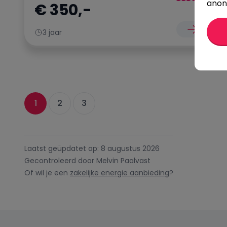
anon
€ 350,-
3 jaar
1
2
3
Laatst geüpdatet op: 8 augustus 2026
Gecontroleerd door Melvin Paalvast
Of wil je een
zakelijke energie aanbieding
?