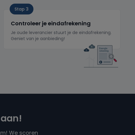
Stap 3
Controleer je eindafrekening
Je oude leverancier stuurt je de eindafrekening.
Geniet van je aanbieding!
 aan!
com! We scoren