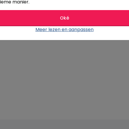
ieme manier.
€ 430,-
Oké
1 jaar
Meer lezen en aanpassen