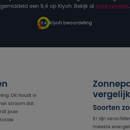
gemiddeld een 9,4 op Kiyoh. Bekijk al
onze reviews
.
Kiyoh beoordeling
9,4
en
Zonnepa
vergelij
ng. Dit houdt in
 het stroom dat
Soorten z
rdt jouw
Er zijn verschi
totale
meeste energiel