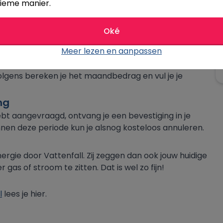
ieme manier.
l overstapservice.
Oké
anbieding:
Meer lezen en aanpassen
volgens bereken je het maandbedrag en vul je je
ng
bt aangevraagd, ontvang je een bevestiging in je
nnen deze periode kun je alsnog kosteloos annuleren.
ergie door Vattenfall. Zij zeggen dan ook jouw huidige
gas of stroom te zitten. Dat is wel zo fijn!
l
lees je hier.