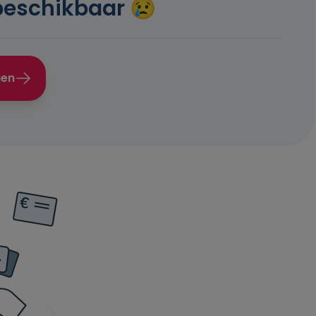
beschikbaar 😢
gen