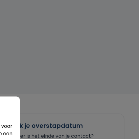
Check je overstapdatum
 voor
p een
Wanneer is het einde van je contact?