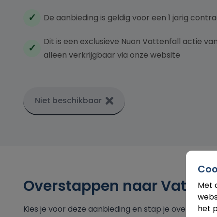
De aanbieding is geldig voor een 1 jarig cont
Dit is een exclusieve Nuon Vattenfall actie 
alleen verkrijgbaar via onze website
Niet beschikbaar
Coo
Overstappen naar Vattenf
Met 
webs
het p
Kies je voor deze aanbieding en stap je over naar 