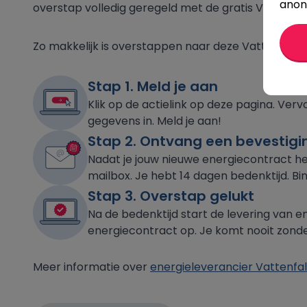
anon
overstap volledig geregeld met de gratis Vattenfal
Zo makkelijk is overstappen naar deze Vattenfall a
Stap 1. Meld je aan
Klik op de actielink op deze pagina. Ver
gegevens in. Meld je aan!
Stap 2. Ontvang een bevestigi
Nadat je jouw nieuwe energiecontract he
mailbox. Je hebt 14 dagen bedenktijd. Bi
Stap 3. Overstap gelukt
Na de bedenktijd start de levering van en
energiecontract op. Je komt nooit zonder 
Meer informatie over
energieleverancier Vattenfal