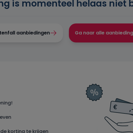
ng is momenteel helaas niet 
ttenfall aanbiedingen
Ga naar alle aanbiedin
ening!
ieven
e korting te krijgen