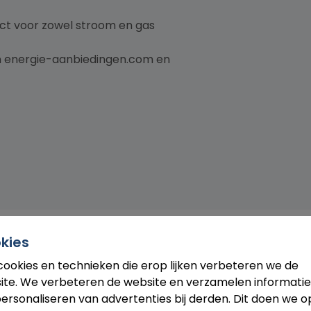
ract voor zowel stroom en gas
van energie-aanbiedingen.com en
kies
all
cookies en technieken die erop lijken verbeteren we de
ite. We verbeteren de website en verzamelen informatie
ersonaliseren van advertenties bij derden. Dit doen we o
Vattenfall? Dan wordt jouw