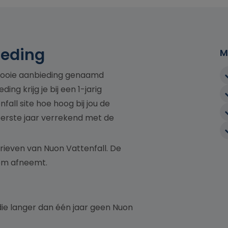
ieding
M
 mooie aanbieding genaamd
ing krijg je bij een 1-jarig
fall site hoe hoog bij jou de
 eerste jaar verrekend met de
ieven van Nuon Vattenfall. De
room afneemt.
ie langer dan één jaar geen Nuon